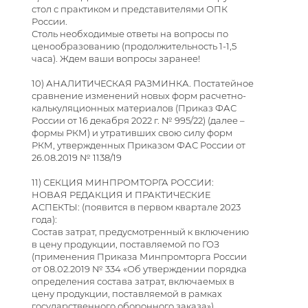
стол с практиком и представителями ОПК
России.
Столь необходимые ответы на вопросы по
ценообразованию (продолжительность 1-1,5
часа). Ждем ваши вопросы заранее!
10) АНАЛИТИЧЕСКАЯ РАЗМИНКА. Постатейное
сравнение изменений новых форм расчетно-
калькуляционных материалов (Приказ ФАС
России от 16 декабря 2022 г. № 995/22) (далее –
формы РКМ) и утративших свою силу форм
РКМ, утвержденных Приказом ФАС России от
26.08.2019 № 1138/19
11) СЕКЦИЯ МИНПРОМТОРГА РОССИИ:
НОВАЯ РЕДАКЦИЯ И ПРАКТИЧЕСКИЕ
АСПЕКТЫ: (появится в первом квартале 2023
года):
Состав затрат, предусмотренный к включению
в цену продукции, поставляемой по ГОЗ
(применения Приказа Минпромторга России
от 08.02.2019 № 334 «Об утверждении порядка
определения состава затрат, включаемых в
цену продукции, поставляемой в рамках
государственного оборонного заказа»).