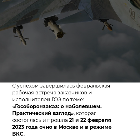
С успехом
завершилась февральская
рабочая встреча заказчиков и
исполнителей ГОЗ по теме:
«Гособоронзаказ: о наболевшем.
Практический взгляд»
, которая
состоялась и прошла
21 и 22 февраля
2023 года очно в Москве и в режиме
«Наш оборонный комплекс – это
ВКС.