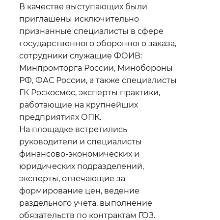
профессионалы высшего класса,
В качестве выступающих были
которыми мы по праву гордимся...
приглашены исключительно
признанные специалисты в сфере
Низкий им поклон за все, что они
государственного оборонного заказа,
сделали и делают сейчас,
сотрудники служащие ФОИВ:
приближая победу»
Минпромторга России, Минобороны
Дмитрий Медведев
РФ, ФАС России, а также специалисты
ГК Роскосмос, эксперты практики,
работающие на крупнейших
предприятиях ОПК.
На площадке встретились
руководители и специалисты
финансово-экономических и
юридических подразделений,
эксперты, отвечающие за
формирование цен, ведение
раздельного учета, выполнение
обязательств по контрактам ГОЗ.