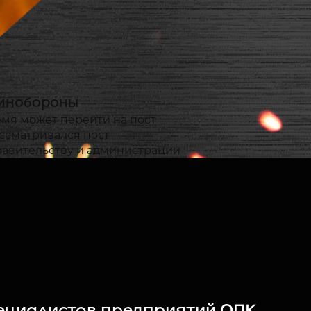
Минобороны
мя может перейти на пост
ассматривался пост
равительству и администрации
шением, так как министерство
 будет «очень хорошим
кой армии. Освободившуюся
замминистра не
ист, переводчик арабского
пециалистов предприятий ОПК