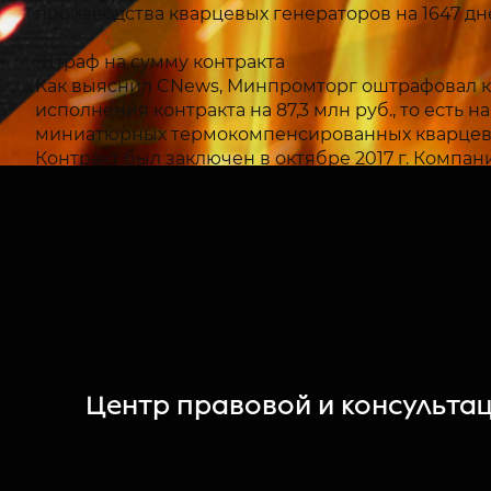
производства кварцевых генераторов на 1647 дн
Штраф на сумму контракта
Как выяснил CNews, Минпромторг оштрафовал к
исполнения контракта на 87,3 млн руб., то есть
миниатюрных термокомпенсированных кварцевы
Контракт был заключен в октябре 2017 г. Компа
сложностей возникло на заключительном шаге: п
отчитался только в мае 2024 г. То есть просрочка
Что нужно было сделать
Отечественных аналогов разрабатываемых издел
европейских компаний Mercury, Kyocera, RakonLi
При разработке изделий должны использоватьс
Работы входят в госпрограмму «Развитие обор
Центр правовой и консульта
Цена продукции
Как следует из технического задания, ориентир