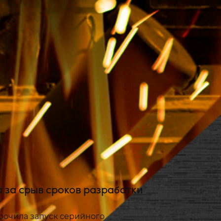
 за срыв сроков разработки
рочила запуск серийного