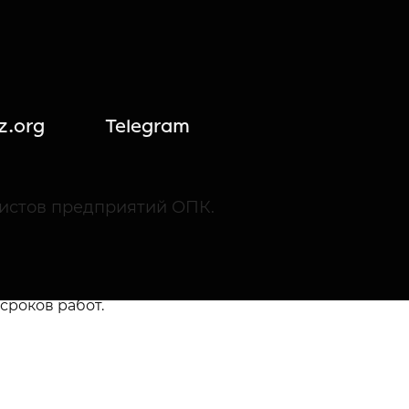
ктроники. Речь идет о работах,
то взыскание штрафов приведет
z.org
Telegram
российского лазера для
истов предприятий ОПК.
ано на 274 млн руб. за
сроков работ.