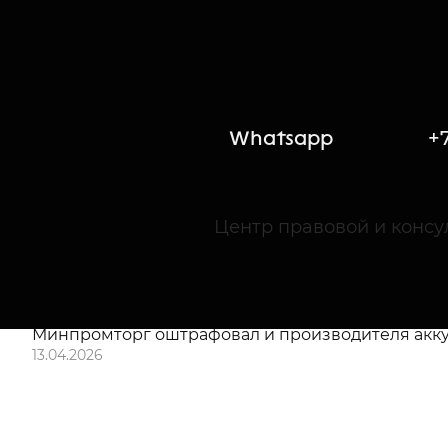
менее 5 тыс. ежегодно.
Объем выпуска, обеспечиваемый освоением произ
Массовый срыв
Минпромторг начал массово рассылать уведомле
выполняемых по программе «Развитие оборонно
Whatsapp
+7
к банкротству предприятий, выполняющих госуд
Например, предприятие «ОКБ Планета» было ош
передачи СВЧ-сигналов на замену немецкому. Пр
Центр правовой и конс
Отрасль боится банкротства из-за неустоек Ми
АО «Специализированное конструкторско-технол
просрочку создания микросхемы для оборонки. 
Минпромторг оштрафовал и производителя аккуму
13.04.2026
Новости ГОZ