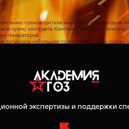
ей.
омпанию-производителя кварцевых генераторов «М
 на всю сумму контракта. Компания обязалась освоит
х генераторов.
ния допускала небольшие просрочки по всем этапам 
одготовке и освоении производства. Вместо сдачи ра
 составила 1647 дней.
ий нет. Зарубежными аналогами являются изделия 
mited.
я материалы и комплектующие отечественного прои
онно-промышленного комплекса».
ционной экспертизы и поддержки с
овочная цена генератора не должна превышать 7 тыс.