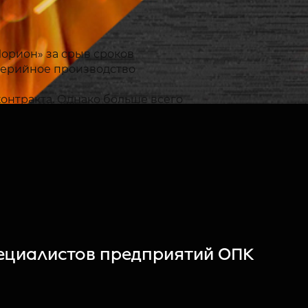
орион» за срыв сроков
ь серийное производство
контракта. Однако больше всего
бот в ноябре 2019 г. «Морион»
американских, японских и
зводства.
пециалистов предприятий ОПК
 руб. при объеме выпуска не