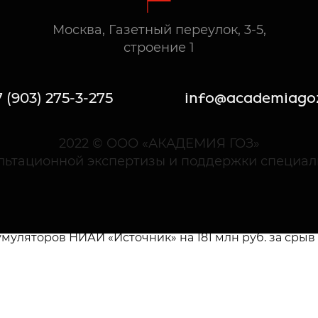
водства — не менее 10 000 шт. в год.
Москва, Газетный переулок, 3-5,
строение 1
ния о взыскании неустоек производителям микроэле
-промышленного комплекса». Отрасль опасается, ч
 (903) 275-3-275
info@academiago
арственный оборонный заказ (ГОЗ).
трафовано министерством из-за задержки создания 
2022 © ООО «АКАДЕМИЯ ГОЗ»
осрочка составила четыре года.
ультационной экспертизы и поддержки специал
нпромторга
огическое бюро электронных систем» было оштрафов
Просрочка свыше шести лет.
ляторов НИАИ «Источник» на 181 млн руб. за срыв 