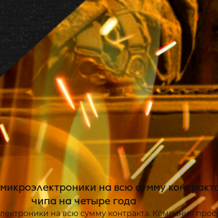
икроэлектроники на всю сумму контракта
чипа на четыре года
ектроники на всю сумму контракта. Компания прос