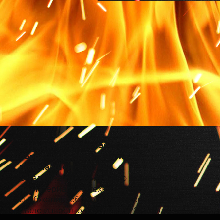
В Ижевске осудят экономиста
оборонного предприятия,
получавшего взятки
О задержании 50-летнего экономиста
по материально-техническому
снабжению оборонного предприятия
стало известно в феврале 2025 года,