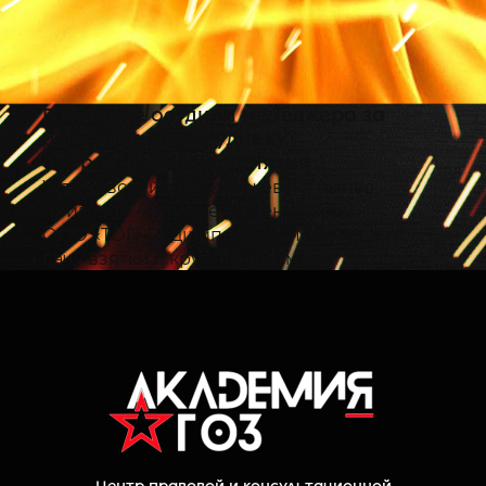
В Ижевске осудили менеджера за
дачу взятки сотруднику
оборонного предприятия
Устиновский райсуд Ижевска вынес
приговор 40-летнему менеджеру
ООО «ТОП-Подшипник» из Москвы за
дачу взятки в крупном размере
должностному лицу оборонного
предприятия (ч. 4 ст. 291 УК РФ). Об
этом сообщает пресс-служба УФСБ по
Удмуртии.
Суд установил, что в период с января
по май 2025 года осужденный,
действуя от имени коммерческой
организации, передал 220 тыс. руб.