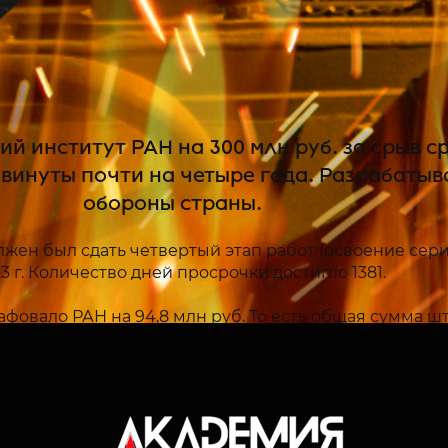
 институт РАН на 300 млн руб. за срыв с
сдвинуты почти на четыре года. Разрабаты
обороны страны.
жен был сдать четвертый этап работ (освоение сер
3 г. Количество дней просрочки достигло 1381.
афовало РАН на 94,8 млн руб. То есть общая сумма шт
должен был освоить производство микропроцессора,
ых бортовых вычислительных машин. Его аналогом 