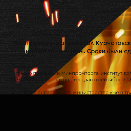
Минпромторг оштрафовал Курчатовский
чипа на замену Intel. Сроки были 
Штраф на 303 млн
Согласно претензии Минпромторга, институт дол
2019 г. Но фактически он был сдан в сентябре 202
При этом в январе 2022 г. министерство уже штр
Замена Intel
Согласно техническому заданию, институт РАН 
создания малогабаритных высокопроизводительн
(производится по топологии 45 нм).