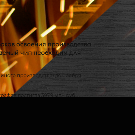
роков освоения производства
ваемый чип необходим для
ийного производства) до ноября
рафов достигла 397,9 млн руб.
 предназначенного для
является Intel Atom E680T