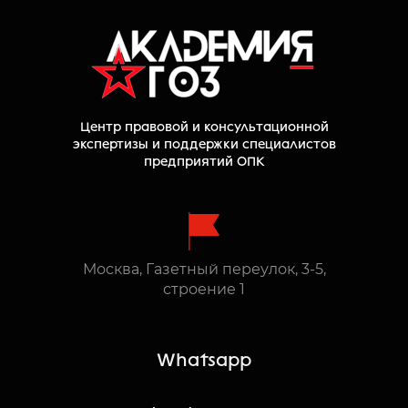
Ведомство напомнило, что
установленный запрет на закупку
товаров, работ и услуг иностранного
происхождения действует не только
для государственных заказчиков ГОЗ,
но и для всех исполнителей по
Центр правовой и консультационной
цепочке кооперации головного
экспертизы и поддержки специалистов
исполнителя.
предприятий ОПК
При этом постановление
предусматривает исключения, когда
запрет не применяется. Если в таких
случаях закупается товар из
Москва, Газетный переулок, 3-5,
приложения № 2 к постановлению,
строение 1
действует ограничение на допуск
иностранной продукции. Подпункт
«и» пункта 4 и пункт 6 документа
Whatsapp
содержат отдельные случаи
неприменения этого ограничения.