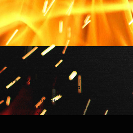
Минобороны уточнило порядок
применения нацрежима по ГОЗ
Минобороны России разъяснило
особенности применения
постановления Правительства РФ от
23.12.2024 № 1875 в части закупок по
государственному оборонному заказу
(ГОЗ).