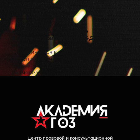
Контр-адмирала в отставке
Коваленко приговорили к 4,5 года
колонии
Он обвиняется в организации
хищения и в участии в хищении
денежных средств Минобороны РФ в
размере 592 млн рублей
Московский гарнизонный военный
суд приговорил контр-адмирала в
отставке кандидата технических наук
Николая Коваленко, обвиняемого в
организации хищения и в участии в
хищении денежных средств
Минобороны РФ в размере 592 млн
рублей, к 4 годам 6 месяцам колонии
Центр правовой и консультационной