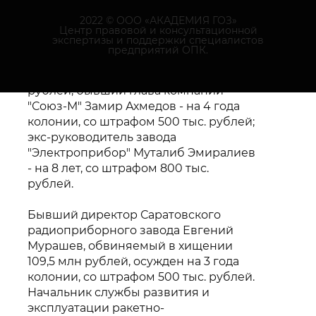
1-го ранга запаса"; бывший
2022 © ООО «АКАДЕМИЯ ГОЗ»
консультант департамента ВМФ
Центр правовой и консультационной
экспертизы и поддержки специалистов
"Рособоронэкспорта" капитан 3-го
предприятий ОПК.
ранга запаса Андрей Клокоцкий - на 3
года колонии, со штрафом 400 тыс.
рублей; бывший глава компании
"Союз-М" Замир Ахмедов - на 4 года
колонии, со штрафом 500 тыс. рублей;
экс-руководитель завода
"Электроприбор" Муталиб Эмиралиев
- на 8 лет, со штрафом 800 тыс.
рублей.
Бывший директор Саратовского
радиоприборного завода Евгений
Мурашев, обвиняемый в хищении
109,5 млн рублей, осужден на 3 года
колонии, со штрафом 500 тыс. рублей.
Начальник службы развития и
эксплуатации ракетно-